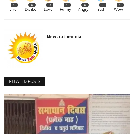
0
0
0
0
0
0
0
Like
Dislike
Love
Funny
Angry
Sad
Wow
Newsrathmedia
RELATED POSTS