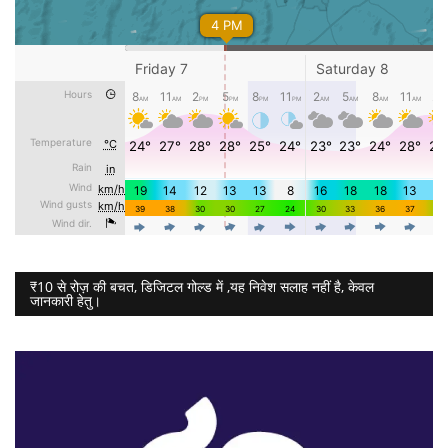
₹10 से रोज़ की बचत, डिजिटल गोल्ड में ,यह निवेश सलाह नहीं है, केवल
जानकारी हेतु।