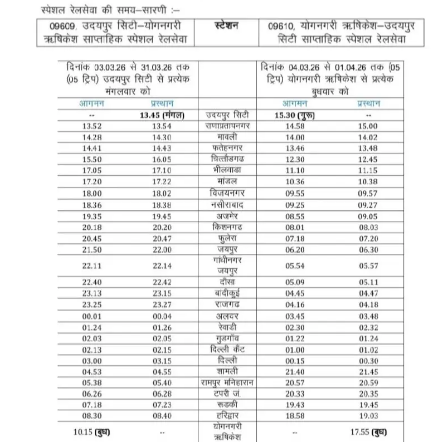
लाईफ & साइंस
जीवन मंत्र
युटीलीटी
शोक समाचार