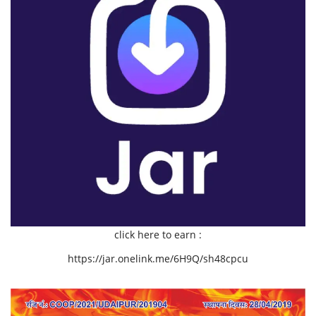
click here to earn :
https://jar.onelink.me/6H9Q/sh48cpcu