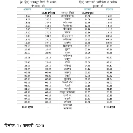
Contact
फेक न्यूज एक्सपोज
टेक & ऑटो
वीमन
करियर
बॉलीवुड
विदेश
खेल
दिनांक: 17 फरवरी 2026
रोचक खबरें