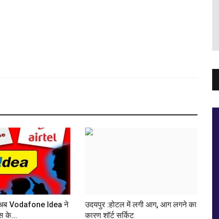
द अब Vodafone Idea ने
उदयपुर :होटल में लगी आग, आग लगने का
स के...
कारण शाॅर्ट सर्किट