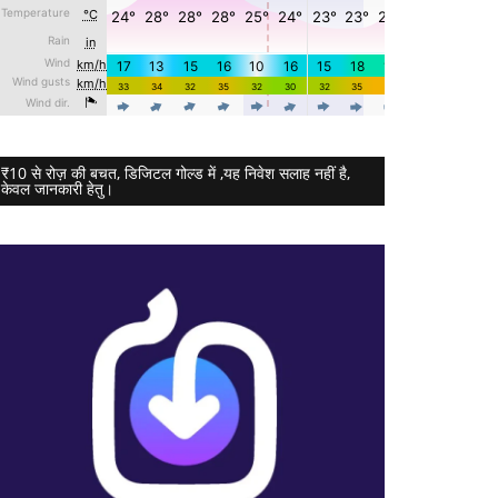
₹10 से रोज़ की बचत, डिजिटल गोल्ड में ,यह निवेश सलाह नहीं है,
केवल जानकारी हेतु।