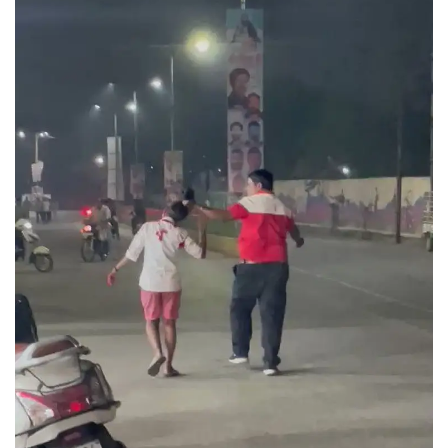
Contact
फेक न्यूज एक्सपोज
टेक & ऑटो
वीमन
करियर
बॉलीवुड
विदेश
खेल
रोचक खबरें