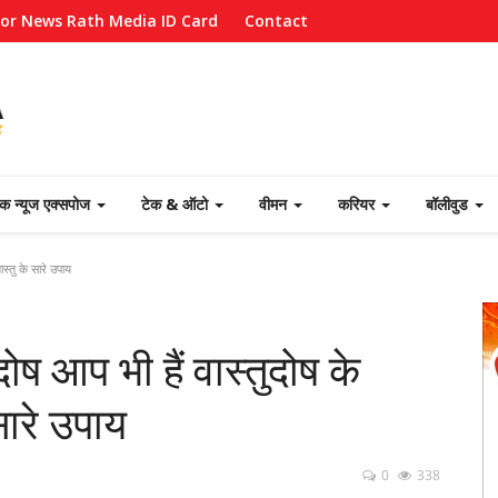
for News Rath Media ID Card
Contact
ेक न्यूज एक्सपोज
टेक & ऑटो
वीमन
करियर
बॉलीवुड
ास्तु के सारे उपाय
 दोष आप भी हैं वास्तुदोष के
सारे उपाय
0
338