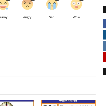
Funny
Angry
Sad
Wow