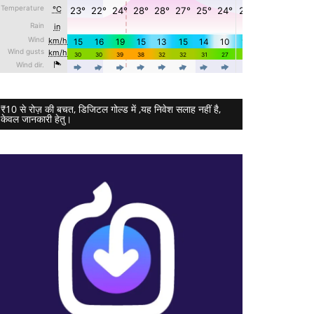
₹10 से रोज़ की बचत, डिजिटल गोल्ड में ,यह निवेश सलाह नहीं है,
केवल जानकारी हेतु।