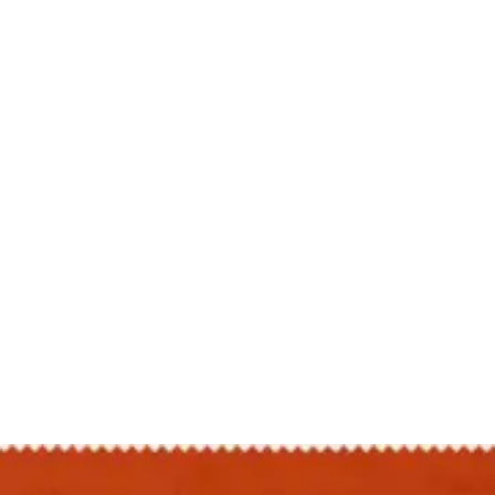
Contact
फेक न्यूज एक्सपोज
टेक & ऑटो
वीमन
करियर
बॉलीवुड
विदेश
खेल
रोचक खबरें