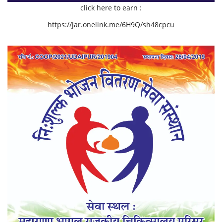
click here to earn :
https://jar.onelink.me/6H9Q/sh48cpcu