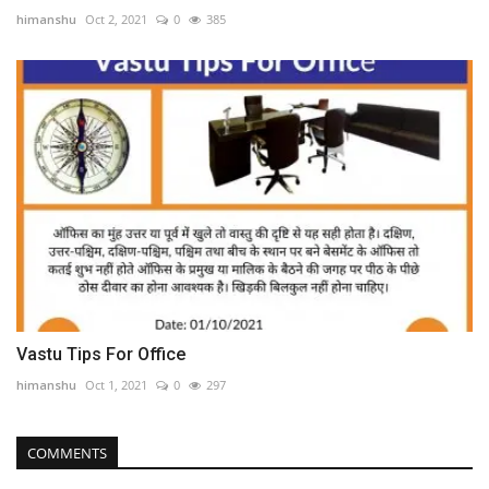
himanshu
Oct 2, 2021
0
385
Vastu Tips For Office
himanshu
Oct 1, 2021
0
297
COMMENTS