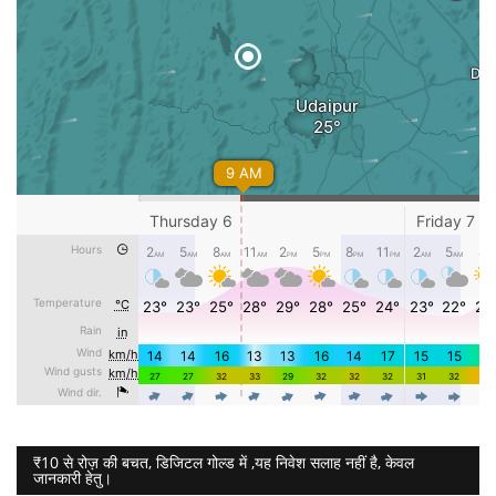
₹10 से रोज़ की बचत, डिजिटल गोल्ड में ,यह निवेश सलाह नहीं है, केवल
जानकारी हेतु।