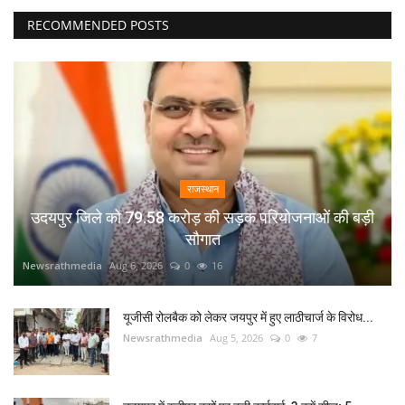
RECOMMENDED POSTS
राजस्थान
उदयपुर जिले को 79.58 करोड़ की सड़क परियोजनाओं की बड़ी
सौगात
Newsrathmedia
Aug 6, 2026
0
16
यूजीसी रोलबैक को लेकर जयपुर में हुए लाठीचार्ज के विरोध...
Newsrathmedia
Aug 5, 2026
0
7