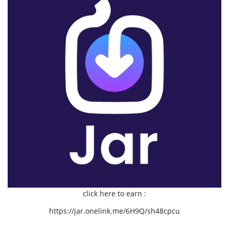
click here to earn :
https://jar.onelink.me/6H9Q/sh48cpcu