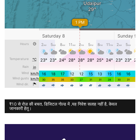
₹10 से रोज़ की बचत, डिजिटल गोल्ड में ,यह निवेश सलाह नहीं है, केवल
जानकारी हेतु।