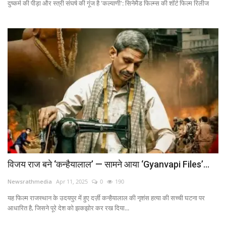
दुष्कर्म की पीड़ा और स्त्री संघर्ष की गूंज है 'कल्याणी': सिनेमैड फिल्म्स की शॉर्ट फिल्म रिलीज
विजय राज बने ‘कन्हैयालाल’ — सामने आया ‘Gyanvapi Files’...
Newsrathmedia
Apr 11, 2025
0
190
यह फिल्म राजस्थान के उदयपुर में हुए दर्ज़ी कन्हैयालाल की नृशंस हत्या की सच्ची घटना पर
आधारित है, जिसने पूरे देश को झकझोर कर रख दिया...