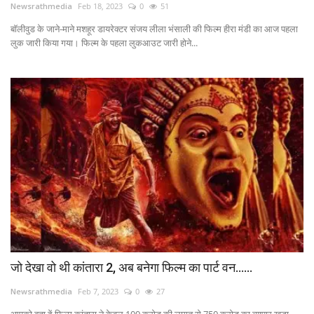
Newsrathmedia
Feb 18, 2023
0
51
बॉलीवुड के जाने-माने मशहूर डायरेक्टर संजय लीला भंसाली की फिल्म हीरा मंडी का आज पहला
लुक जारी किया गया। फिल्म के पहला लुकआउट जारी होने...
जो देखा वो थी कांतारा 2, अब बनेगा फिल्म का पार्ट वन......
Newsrathmedia
Feb 7, 2023
0
27
आपको बता दें फिल्म कांतारा ने केवल 100 करोड़ की लागत से 750 करोड़ का व्यापार खड़ा