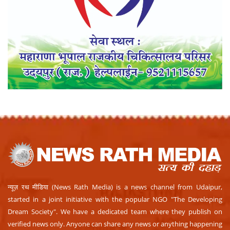
न्यूज़ रथ मीडिया (News Rath Media) is a news channel from Udaipur,
started in a joint initiative with the popular NGO "The Developing
Dream Society". We have a dedicated team where they publish on
verified news only. Anyone can share any news or anything happening