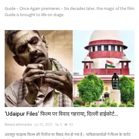
Guide – Once Again premieres – Six decades later, the magic of the film
Contact
Guide is brought to life on stage.
फेक न्यूज एक्सपोज
टेक & ऑटो
वीमन
करियर
बॉलीवुड
विदेश
‘Udaipur Files’ फिल्म पर विवाद गहराया, दिल्ली हाईकोर्ट...
खेल
Newsrathmedia
Jul 25, 2025
0
69
उदयपुर फाइल्स फिल्म की रिलीज पर विवाद तेज हो गया है। याचिकाकर्ताओं ने फिल्म के कंटेंट
रोचक खबरें