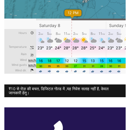
₹10 से रोज़ की बचत, डिजिटल गोल्ड में ,यह निवेश सलाह नहीं है, केवल
जानकारी हेतु।