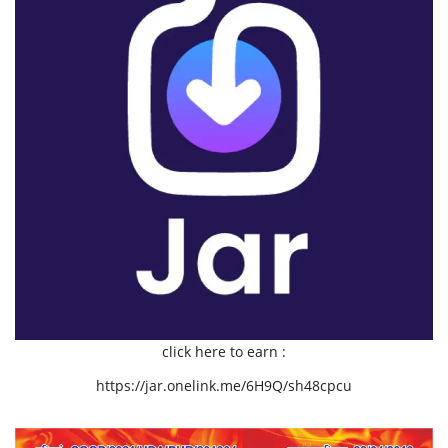
click here to earn :
https://jar.onelink.me/6H9Q/sh48cpcu