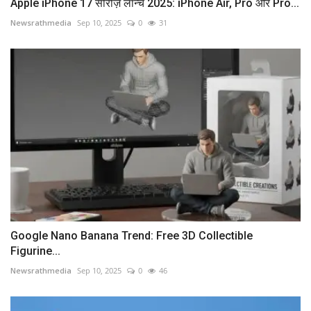
Apple iPhone 17 सीरीज़ लॉन्च 2025: iPhone Air, Pro और Pro...
Newsrathmedia
Sep 10, 2025
0
31
Google Nano Banana Trend: Free 3D Collectible
Figurine...
Newsrathmedia
Sep 10, 2025
0
46