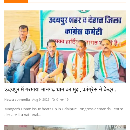
उदयपुर में स्लीपर बसों पर बड़ी कार्रवाई, 3 बसें सीज; 5 पर ₹75 हजार जुर्माना
लाईफ & साइंस
बालिका शिक्षा को मिला संबल, डॉ. लक्ष्यराज सिंह मेवाड़ ने निभाई विद्यादान की परंपरा
उदयपुर की रेल कनेक्टिविटी को लेकर सांसद डॉ. रावत की रेल मंत्री से मुलाकात, वंदे भारत को सूरत तक बढ़ाने समेत कई मांगें रखीं
जीवन मंत्र
बद्रीनाथ धाम में गुरु पूजन एवं सत्संग सम्पन्न, देशभर से पहुंचे श्रद्धालु; भजन, प्रवचन और हवन से भक्तिमय हुआ वातावरण
राजस्थान क्षत्रिय दमामी महासभा का सत्संग एवं वृक्षारोपण कार्यक्रम सफलतापूर्वक संपन्न
युटीलीटी
जिला कलक्टर ने बड़गांव क्षेत्र के विद्यालयों का किया निरीक्षण शैक्षणिक गुणवत्ता, आधारभूत सुविधाओं एवं विकास कार्यों की समीक्षा
शोक समाचार
जलभराव से पश्चिम रेलवे प्रभावित, उदयपुर-बांद्रा सहित कई ट्रेनें रद्द
उदयपुर से सिकलीगर समाज के प्रतिनिधियों ने घुमंतू समाज युवा सम्मेलन में निभाई सक्रिय भूमिका
रामायण : प्रथम संकल्प के भव्य ट्रेलर लॉन्च में डॉ. लक्ष्यराज सिंह मेवाड़ रहे विशिष्ट अतिथि
उदयपुर में 15 दिवसीय अभिनय कार्यशाला 21 जुलाई से, सीमित सीटों के लिए पंजीकरण शुरू
उदयपुर में गरमाया मानगढ़ धाम का मुद्दा, कांग्रेस ने केंद्र...
उदयपुर को मिला पहला आधार सेवा केंद्र, सांसद डॉ. मन्ना लाल रावत ने किया शुभारम्भ
Newsrathmedia
Aug 9, 2026
0
19
VLTD GPS और फिटनेस नियमों के विरोध में राजस्थानभर में ट्रांसपोर्टरों का अनिश्चितकालीन चक्का जाम शुरू
Mangarh Dham issue heats up in Udaipur; Congress demands Centre
13 जुलाई से उदयपुर में होगा पांचवां अंतरराष्ट्रीय सिंधी सम्मेलन, देश-विदेश के 400 प्रतिनिधि होंगे शामिल।
declare it a national...
श्री लखदातार सेवा समिति के कार्यालय का हुआ उद्घाटन, विधायक उदयलाल डांगी रहे मुख्य अतिथि
उदयपुर में गरमाया मानगढ़ धाम का मुद्दा, कांग्रेस ने केंद्र से राष्ट्रीय स्मारक घोषित करने की मांग