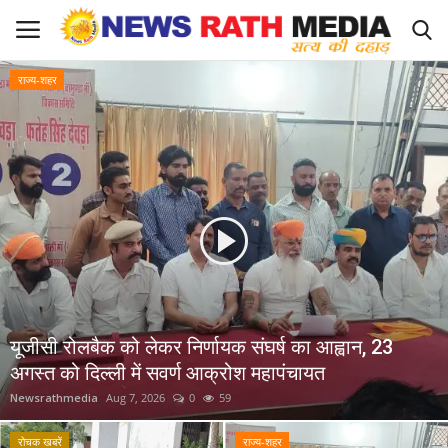
राज्य-शहर
Login
Register
About Us
राज्य-शहर
Apply for News Rath Media ID Card
देश
यूजीसी रोलबैक को लेकर निर्णायक संघर्ष का आह्वान, 23
अगस्त को दिल्ली में सवर्ण आक्रोश महापंचायत
ज्योतिष
Newsrathmedia
Aug 7, 2026
0
59
व्यापार
रोचक खबरें
राज्य-शहर