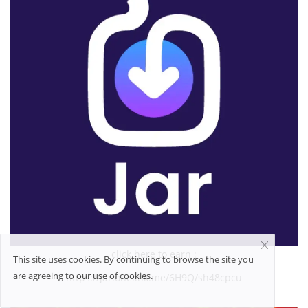
click here to earn :
This site uses cookies. By continuing to browse the site you
are agreeing to our use of cookies.
https://jar.onelink.me/6H9Q/sh48cpcu