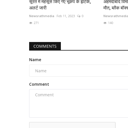
सूरत में महसूस किए गए भूकंप के झटके,
अहमदाबाद विमा
अलर्ट जारी
मौत, ब्लैक बॉक्स
Newsrathmedia
Feb 11, 2023
0
Newsrathmedi
271
140
COMMENTS
Name
Comment