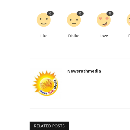
0
0
0
Like
Dislike
Love
Newsrathmedia
RELATED POSTS