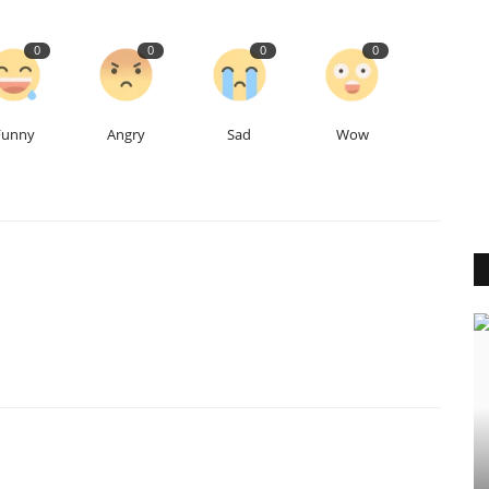
0
0
0
0
Funny
Angry
Sad
Wow