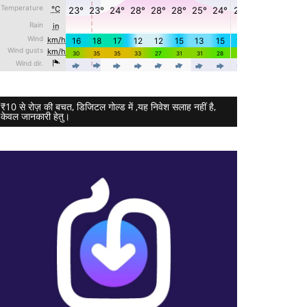
₹10 से रोज़ की बचत, डिजिटल गोल्ड में ,यह निवेश सलाह नहीं है,
केवल जानकारी हेतु।