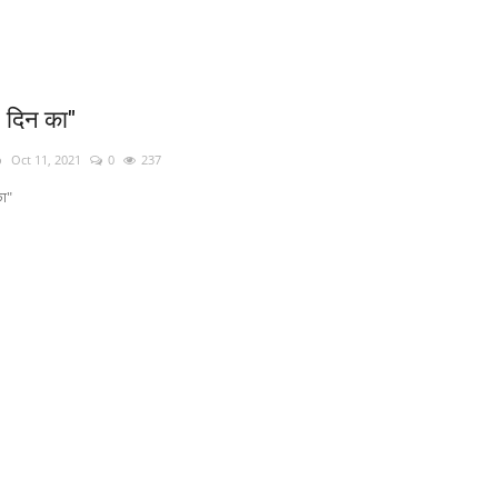
9 दिन का"
o
Oct 11, 2021
0
237
का"