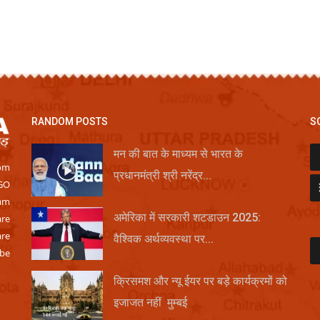
RANDOM POSTS
S
मन की बात के माध्यम से भारत के
rom
प्रधानमंत्री श्री नरेंद्र...
NGO
eam
अमेरिका में सरकारी शटडाउन 2025:
are
are
वैश्विक अर्थव्यवस्था पर...
 be
क्रिसमश और न्यू ईयर पर बड़े कार्यक्रमों को
इजाजत नहीं मुम्बई