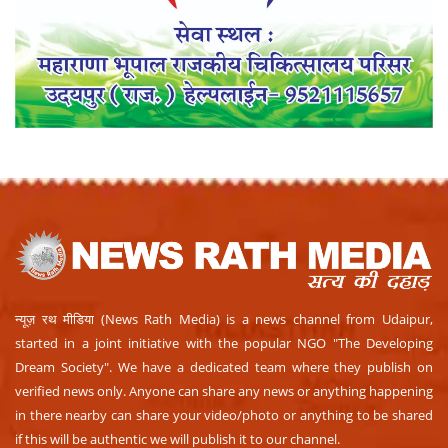
न्यूज़ रथ मीडिया (News Rath Media) is a news channel from Udaipur,
started in a joint initiative with the popular NGO "The Developing
Dream Society". We have a dedicated team where they publish on
verified news only. Anyone can share any news or anything happening
in there nearby can share your video/photo or anything to be shared
if this will be authentic we will publish it to our channel.