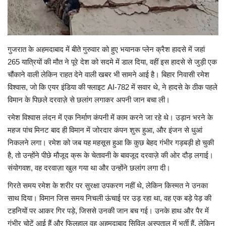
लाईफ & साइंस
जीवन मंत्र
गुजरात के अहमदाबाद में बीते गुरुवार को हुए भयानक प्लेन क्रैश हादसे में जहां
265 यात्रियों की मौत ने पूरे देश को सदमे में डाल दिया, वहीं इस हादसे से जुड़ी एक
युटीलीटी
चौंकाने वाली लेकिन राहत देने वाली खबर भी सामने आई है। बिहार निवासी रमेश
विश्वास, जो कि एयर इंडिया की फ्लाइट AI-782 में सवार थे, ने हादसे के ठीक पहले
शोक समाचार
विमान के पिछले दरवाज़े से छलांग लगाकर अपनी जान बचा ली।
रमेश विश्वास लंदन में एक निर्माण कंपनी में काम करने जा रहे थे। उड़ान भरने के
महज पांच मिनट बाद ही विमान में जोरदार कंपन शुरू हुआ, और इंजन से धुआं
निकलने लगा। रमेश को जब यह महसूस हुआ कि कुछ बेहद गंभीर गड़बड़ी हो चुकी
है, तो उन्होंने पीछे मौजूद क्रू के चेतावनी के बावजूद दरवाज़े की ओर दौड़ लगाई।
संयोगवश, वह दरवाज़ा खुल गया था और उन्होंने छलांग लगा दी।
गिरते समय रमेश के शरीर पर सुरक्षा उपकरण नहीं थे, लेकिन किस्मत ने उनका
साथ दिया। विमान जिस समय निचली ऊंचाई पर उड़ रहा था, वह एक बड़े पेड़ की
टहनियों पर आकर गिर पड़े, जिससे उनकी जान बच गई। उनके हाथ और पैर में
गंभीर चोटें आई हैं और फिलहाल वह अहमदाबाद सिविल अस्पताल में भर्ती हैं, लेकिन