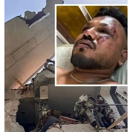
Contact
फेक न्यूज एक्सपोज
टेक & ऑटो
वीमन
करियर
बॉलीवुड
विदेश
खेल
रोचक खबरें