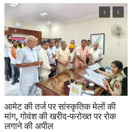
Contact
फेक न्यूज एक्सपोज
टेक & ऑटो
वीमन
करियर
बॉलीवुड
विदेश
आमेट की तर्ज पर सांस्कृतिक मेलों की
मांग, गोवंश की खरीद-फरोख्त पर रोक
खेल
लगाने की अपील
रोचक खबरें