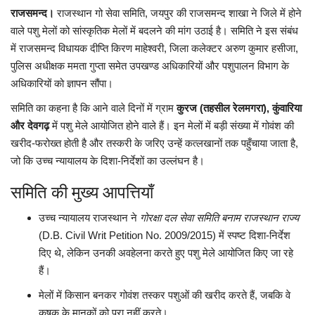
राजसमन्द।
राजस्थान गो सेवा समिति, जयपुर की राजसमन्द शाखा ने जिले में होने
वाले पशु मेलों को सांस्कृतिक मेलों में बदलने की मांग उठाई है। समिति ने इस संबंध
लाईफ & साइंस
में राजसमन्द विधायक दीप्ति किरण माहेश्वरी, जिला कलेक्टर अरुण कुमार हसीजा,
पुलिस अधीक्षक ममता गुप्ता समेत उपखण्ड अधिकारियों और पशुपालन विभाग के
जीवन मंत्र
अधिकारियों को ज्ञापन सौंपा।
युटीलीटी
समिति का कहना है कि आने वाले दिनों में ग्राम
कुरज (तहसील रेलमगरा), कुंवारिया
और देवगढ़
में पशु मेले आयोजित होने वाले हैं। इन मेलों में बड़ी संख्या में गोवंश की
शोक समाचार
खरीद-फरोख्त होती है और तस्करी के जरिए उन्हें कत्लखानों तक पहुँचाया जाता है,
जो कि उच्च न्यायालय के दिशा-निर्देशों का उल्लंघन है।
समिति की मुख्य आपत्तियाँ
उच्च न्यायालय राजस्थान ने
गोरक्षा दल सेवा समिति बनाम राजस्थान राज्य
(D.B. Civil Writ Petition No. 2009/2015) में स्पष्ट दिशा-निर्देश
दिए थे, लेकिन उनकी अवहेलना करते हुए पशु मेले आयोजित किए जा रहे
हैं।
मेलों में किसान बनकर गोवंश तस्कर पशुओं की खरीद करते हैं, जबकि वे
कृषक के मानकों को पूरा नहीं करते।