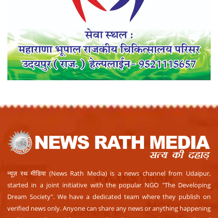
न्यूज़ रथ मीडिया (News Rath Media) is a news channel from Udaipur,
started in a joint initiative with the popular NGO "The Developing
Dream Society". We have a dedicated team where they publish on
verified news only. Anyone can share any news or anything happening