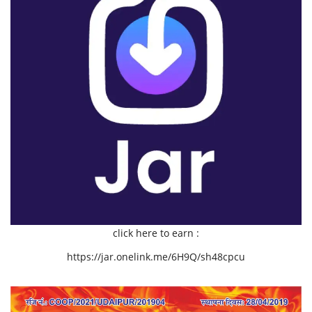
click here to earn :
https://jar.onelink.me/6H9Q/sh48cpcu