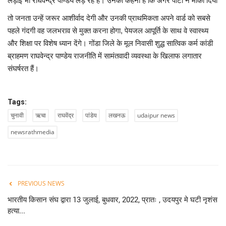
लड़ाई भी राघवेन्द्र पाण्डेय लड़ रहे हैं। उनका कहना है कि अगर पार्टी ने मौका दिया
तो जनता उन्हें जरूर आशीर्वाद देगी और उनकी प्राथमिकता अपने वार्ड को सबसे
पहले गंदगी वह जलभराव से मुक्त करना होगा, पेयजल आपूर्ति के साथ वे स्वास्थ्य
और शिक्षा पर विशेष ध्यान देंगे। गोंडा जिले के मूल निवासी शुद्ध सात्विक कर्म कांडी
ब्राहमण राघवेन्द्र पाण्डेय राजनीति में सामंतवादी व्यवस्था के खिलाफ लगातार
संघर्षरत हैं।
Tags:
चुनावी
ऋचा
राघवेंद्र
पांडेय
लखनऊ
udaipur news
newsrathmedia
PREVIOUS NEWS
भारतीय किसान संघ द्वारा 13 जुलाई, बुधवार, 2022, प्रातः , उदयपुर मे घटी नृशंस
हत्या...