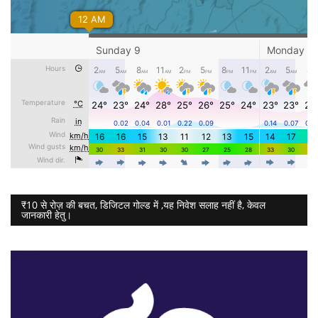
₹10 से रोज़ की बचत, डिजिटल गोल्ड में ,यह निवेश सलाह नहीं है, केवल
जानकारी हेतु।