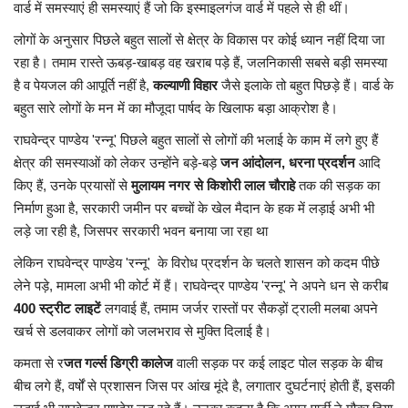
वार्ड में समस्याएं ही समस्याएं हैं जो कि इस्माइलगंज वार्ड में पहले से ही थीं।
लोगों के अनुसार पिछले बहुत सालों से क्षेत्र के विकास पर कोई ध्यान नहीं दिया जा
लाईफ & साइंस
रहा है। तमाम रास्ते ऊबड़-खाबड़ वह खराब पड़े हैं, जलनिकासी सबसे बड़ी समस्या
है व पेयजल की आपूर्ति नहीं है,
कल्याणी विहार
जैसे इलाके तो बहुत पिछड़े हैं। वार्ड के
जीवन मंत्र
बहुत सारे लोगों के मन में का मौजूदा पार्षद के खिलाफ बड़ा आक्रोश है।
युटीलीटी
राघवेन्द्र पाण्डेय 'रन्नू' पिछले बहुत सालों से लोगों की भलाई के काम में लगे हुए हैं
क्षेत्र की समस्याओं को लेकर उन्होंने बड़े-बड़े
जन आंदोलन, धरना प्रदर्शन
आदि
शोक समाचार
किए हैं, उनके प्रयासों से
मुलायम नगर से किशोरी लाल
चौराहे
तक की सड़क का
निर्माण हुआ है, सरकारी जमीन पर बच्चों के खेल मैदान के हक में लड़ाई अभी भी
लड़े जा रही है, जिसपर सरकारी भवन बनाया जा रहा था
लेकिन राघवेन्द्र पाण्डेय 'रन्नू' के विरोध प्रदर्शन के चलते शासन को कदम पीछे
लेने पड़े, मामला अभी भी कोर्ट में हैं। राघवेन्द्र पाण्डेय 'रन्नू' ने अपने धन से करीब
400 स्ट्रीट लाइटें
लगवाई हैं, तमाम जर्जर रास्तों पर सैकड़ों ट्राली मलबा अपने
खर्च से डलवाकर लोगों को जलभराव से मुक्ति दिलाई है।
कमता से र
जत गर्ल्स डिग्री कालेज
वाली सड़क पर कई लाइट पोल सड़क के बीच
बीच लगे हैं, वर्षों से प्रशासन जिस पर आंख मूंदे है, लगातार दुघर्टनाएं होती हैं, इसकी