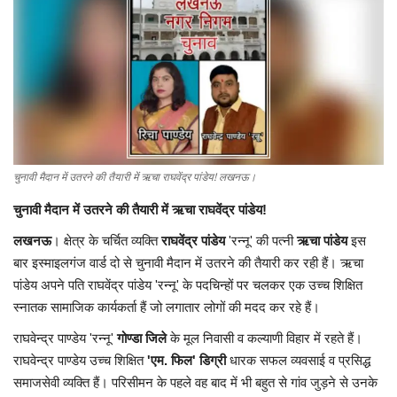
Contact
फेक न्यूज एक्सपोज
टेक & ऑटो
वीमन
चुनावी मैदान में उतरने की तैयारी में ऋचा राघवेंद्र पांडेय! लखनऊ।
चुनावी मैदान में उतरने की तैयारी में ऋचा राघवेंद्र पांडेय!
करियर
लखनऊ
। क्षेत्र के चर्चित व्यक्ति
राघवेंद्र पांडेय
'रन्नू' की पत्नी
ऋचा पांडेय
इस
बॉलीवुड
बार इस्माइलगंज वार्ड दो से चुनावी मैदान में उतरने की तैयारी कर रही हैं। ऋचा
पांडेय अपने पति राघवेंद्र पांडेय 'रन्नू' के पदचिन्हों पर चलकर एक उच्च शिक्षित
विदेश
स्नातक सामाजिक कार्यकर्ता हैं जो लगातार लोगों की मदद कर रहे हैं।
राघवेन्द्र पाण्डेय 'रन्नू'
गोण्डा जिले
के मूल निवासी व कल्याणी विहार में रहते हैं।
खेल
राघवेन्द्र पाण्डेय उच्च शिक्षित
'एम. फिल' डिग्री
धारक सफल व्यवसाई व प्रसिद्ध
समाजसेवी व्यक्ति हैं। परिसीमन के पहले वह बाद में भी बहुत से गांव जुड़ने से उनके
रोचक खबरें