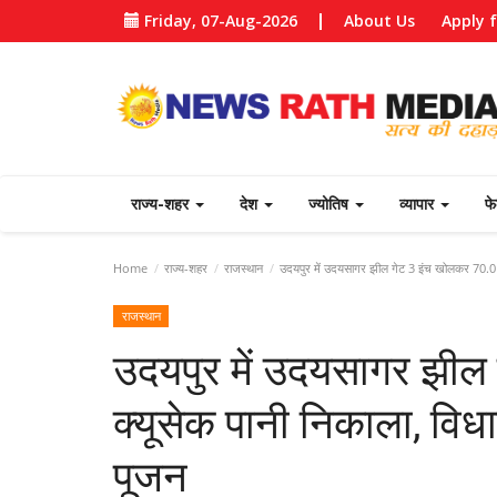
Friday, 07-Aug-2026
About Us
Apply 
राज्य-शहर
देश
ज्योतिष
व्यापार
फ
Home
राज्य-शहर
राजस्थान
उदयपुर में उदयसागर झील गेट 3 इंच खोलकर 70.01 क
राजस्थान
उदयपुर में उदयसागर झील
क्यूसेक पानी निकाला, विध
पूजन