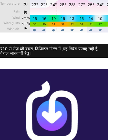
₹10 से रोज़ की बचत, डिजिटल गोल्ड में ,यह निवेश सलाह नहीं है,
केवल जानकारी हेतु।