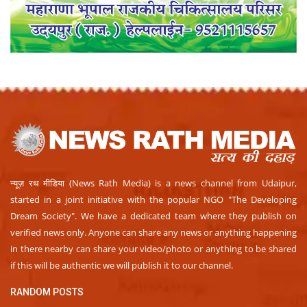
न्यूज़ रथ मीडिया (News Rath Media) is a news channel from Udaipur,
started in a joint initiative with the popular NGO "The Developing
Dream Society". We have a dedicated team where they publish on
verified news only. Anyone can share any news or anything happening
in there nearby can share your video/photo or anything to be shared
if this will be authentic we will publish it to our channel.
RANDOM POSTS