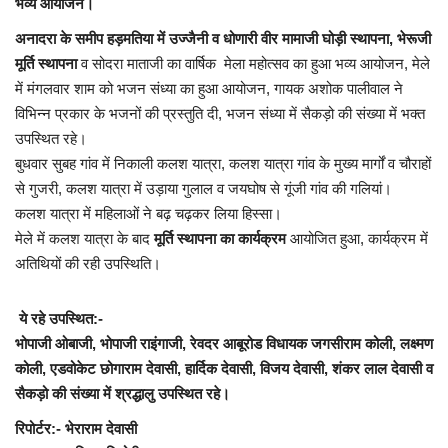
भव्य आयोजन।
अनादरा के समीप हड़मतिया में उज्जैनी व धोणारी वीर मामाजी घोड़ी स्थापना, भेरूजी
लाईफ & साइंस
मूर्ति स्थापना
व सोदरा माताजी का वार्षिक मेला महोत्सव का हुआ भव्य आयोजन, मेले
में मंगलवार शाम को भजन संध्या का हुआ आयोजन, गायक अशोक पालीवाल ने
जीवन मंत्र
विभिन्न प्रकार के भजनों की प्रस्तुति दी, भजन संध्या में सैकड़ो की संख्या में भक्त
उपस्थित रहे।
युटीलीटी
बुधवार सुबह गांव में निकाली कलश यात्रा, कलश यात्रा गांव के मुख्य मार्गों व चौराहों
से गुजरी, कलश यात्रा में उड़ाया गुलाल व जयघोष से गूंजी गांव की गलियां।
शोक समाचार
कलश यात्रा में महिलाओं ने बढ़ चढ़कर लिया हिस्सा।
मेले में कलश यात्रा के बाद
मूर्ति स्थापना का कार्यक्रम
आयोजित हुआ, कार्यक्रम में
अतिथियों की रही उपस्थिति।
ये रहे उपस्थित:-
भोपाजी ओबाजी, भोपाजी राइंगाजी, रेवदर आबूरोड विधायक जगसीराम कोली, लक्ष्मण
कोली, एडवोकेट छोगाराम देवासी, हार्दिक देवासी, विजय देवासी, शंकर लाल देवासी व
सैकड़ो की संख्या में श्रद्धालु उपस्थित रहे।
रिपोर्टर:- भेराराम देवासी