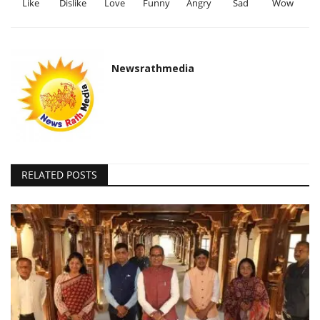
Like
Dislike
Love
Funny
Angry
Sad
Wow
Newsrathmedia
RELATED POSTS