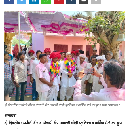
Contact
फेक न्यूज एक्सपोज
टेक & ऑटो
वीमन
करियर
बॉलीवुड
विदेश
दो दिवसीय उज्जैनी वीर व धोणारी वीर मामाजी घोड़ी प्रतिष्ठा व वार्षिक मेले का हुआ भव्य आयोजन।
खेल
अनादरा:-
दो दिवसीय उज्जैनी वीर व धोणारी वीर मामाजी घोड़ी प्रतिष्ठा व वार्षिक मेले का हुआ
रोचक खबरें