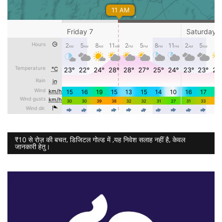
₹10 से रोज़ की बचत, डिजिटल गोल्ड में ,यह निवेश सलाह नहीं है, केवल
जानकारी हेतु।