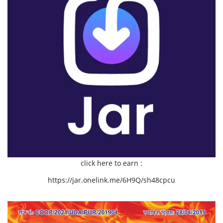
click here to earn :
https://jar.onelink.me/6H9Q/sh48cpcu