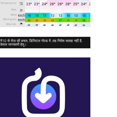
₹10 से रोज़ की बचत, डिजिटल गोल्ड में ,यह निवेश सलाह नहीं है,
केवल जानकारी हेतु।