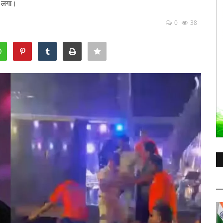
े लगा।
0
38