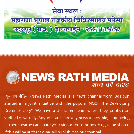
न्यूज़ रथ मीडिया (News Rath Media) is a news channel from Udaipur,
started in a joint initiative with the popular NGO "The Developing
Dream Society". We have a dedicated team where they publish on
verified news only. Anyone can share any news or anything happening
in there nearby can share your video/photo or anything to be shared
if this will be authentic we will publish it to our channel.