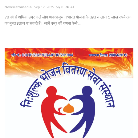
Newsrathmedia
Sep 12, 2025
0
41
Contact
70 वर्ष से अधिक उम्र वाले लोग अब आयुष्मान भारत योजना के तहत सालाना 5 लाख रुपये तक
का मुफ्त इलाज पा सकते हैं। जानें उम्र की गणना कैसे...
फेक न्यूज एक्सपोज
टेक & ऑटो
वीमन
करियर
बॉलीवुड
विदेश
खेल
रोचक खबरें