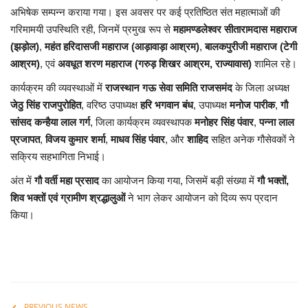
अभिषेक सम्पन्न कराया गया। इस अवसर पर कई प्रतिष्ठित संत महात्माओं की
गरिमामयी उपस्थिति रही, जिनमें प्रमुख रूप से
महामण्डलेश्वर सीतारामदास महाराज
लाईफ & साइंस
(झड़ोल)
,
महंत हरिदासजी महाराज (आड़ावाड़ा आश्रम)
,
बालकपुरीजी महाराज (टेगी
आश्रम)
, एवं
अवधूत शरण महाराज (गरुड़ शिखर आश्रम, राज्यावास)
शामिल रहे।
जीवन मंत्र
कार्यक्रम की व्यवस्थाओं में
राजस्थान गऊ सेवा समिति राजसमंद
के जिला अध्यक्ष
युटीलीटी
जेठु सिंह राजपुरोहित
, वरिष्ठ उपाध्यक्ष
हरि भगवान बंध
, उपाध्यक्ष
मनोज पारीक
,
गौ
सांसद कन्हैया लाल गर्ग
, जिला कार्यक्रम व्यवस्थापक
मनोहर सिंह पंवार
,
पन्ना लाल
शोक समाचार
प्रजापत
,
विजय कुमार शर्मा
,
माधव सिंह पंवार
, और
शाहिद
सहित अनेक गौसेवकों ने
सक्रिय सहभागिता निभाई।
अंत में
गौ वर्ती महा प्रसाद
का आयोजन किया गया, जिसमें बड़ी संख्या में
गौ भक्तों,
शिव भक्तों एवं ग्रामीण श्रद्धालुओं
ने भाग लेकर आयोजन को दिव्य रूप प्रदान
किया।
PREVIOUS NEWS