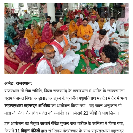
Contact
फेक न्यूज एक्सपोज
टेक & ऑटो
वीमन
करियर
आमेट, राजस्थान:
बॉलीवुड
राजस्थान गो सेवा समिति, जिला राजसमंद के तत्वावधान में आमेट के खाखरमाला
ग्राम पंचायत स्थित आड़ावाड़ा आश्रम के प्राचीन पशुपतिनाथ महादेव मंदिर में भव्य
विदेश
सहस्त्रधारा महारूद्र अभिषेक
का आयोजन किया गया। यह पावन अनुष्ठान गो
माता की सेवा और शिव भक्ति को समर्पित रहा, जिसमें
21 जोड़ों
ने भाग लिया।
खेल
इस आयोजन का नेतृत्व
आचार्य पंडित पुष्कर राज पारीक
के सानिध्य में किया गया,
जिसमें
11 विद्वान पंडितों
द्वारा संगीतमय मंत्रोच्चार के साथ सहस्त्रधारा महारूद्र
रोचक खबरें