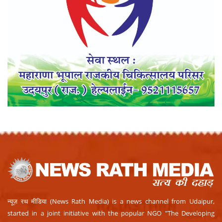
न्यूज़ रथ मीडिया (News Rath Media) is a news channel from Udaipur,
started in a joint initiative with the popular NGO "The Developing